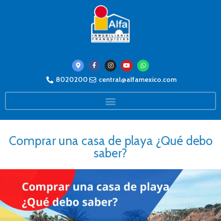
8020200
central@alfamexico.com
Comprar una casa de playa ¿Qué debo
saber?