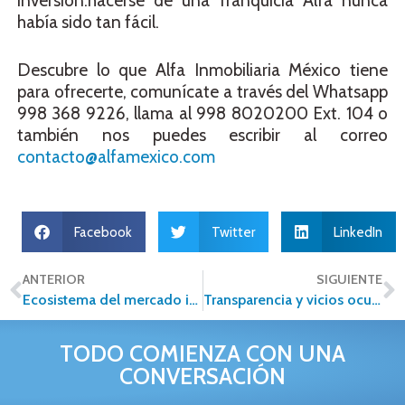
inversión:hacerse de una franquicia Alfa nunca
había sido tan fácil.
Descubre lo que Alfa Inmobiliaria México tiene
para ofrecerte, comunícate a través del Whatsapp
998 368 9226, llama al 998 8020200 Ext. 104 o
también nos puedes escribir al correo
contacto@alfamexico.com
Facebook
Twitter
LinkedIn
ANTERIOR
SIGUIENTE
Ecosistema del mercado inmobiliario en 2023
Transparencia y vicios ocultos en las casas en venta
TODO COMIENZA CON UNA
CONVERSACIÓN